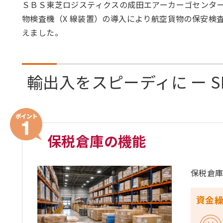
ＳＢＳ東芝ロジスティクスの成田エアーカーゴセンタ
物検査機（X 線装置）の導入により航空貨物の保安検
えました。
輸出入をスピーディに ー 
保税倉庫の機能
保税倉
資金