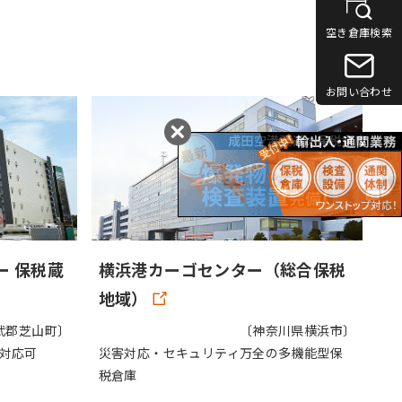
空き倉庫検索
お問い合わせ
ー 保税蔵
横浜港カーゴセンター（総合保税
地域）
武郡芝山町〕
〔神奈川県横浜市〕
A対応可
災害対応・セキュリティ万全の多機能型保
税倉庫