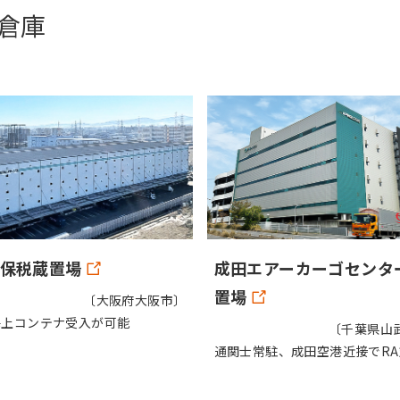
倉庫
 保税蔵置場
成田エアーカーゴセンタ
置場
〔大阪府大阪市〕
の海上コンテナ受入が可能
〔千葉県山
通関士常駐、成田空港近接でR