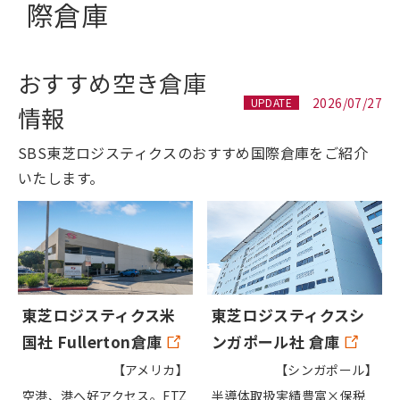
際倉庫
おすすめ空き倉庫
2026/07/27
UPDATE
情報
SBS東芝ロジスティクスのおすすめ国際倉庫をご紹介
いたします。
東芝ロジスティクスシ
東芝ロジスティクス米
ンガポール社 倉庫
国社 Fullerton倉庫
【シンガポール】
【アメリカ】
半導体取扱実績豊富×保税
空港、港へ好アクセス。FTZ