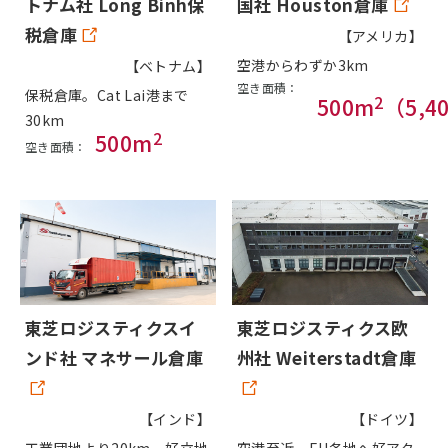
トナム社 Long Binh保
国社 Houston倉庫
税倉庫
【アメリカ】
空港からわずか3km
【ベトナム】
空き面積：
保税倉庫。Cat Lai港まで
2
500m
（5,4
30km
2
500m
空き面積：
東芝ロジスティクスイ
東芝ロジスティクス欧
ンド社 マネサール倉庫
州社 Weiterstadt倉庫
【インド】
【ドイツ】
工業団地より20km、好立地