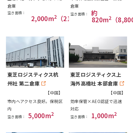
倉庫
倉庫
約
空き面積：
空き面積：
2
2,000m
（21,500sqft）
2
820m
（8,80
東芝ロジスティクス杭
東芝ロジスティクス上
州社 第二倉庫
海外高橋社 本部倉庫
【中国】
【中国】
市内へアクセス良好。保税区
効率保管×AEO認証で迅速
内
対応
2
2
5,000m
1,000m
空き面積：
空き面積：