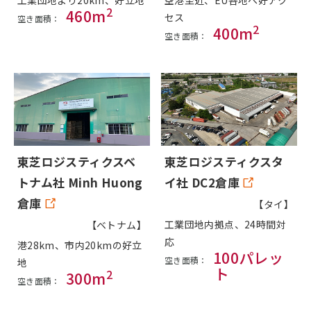
空港至近、EU各地へ好アク
2
460m
セス
空き面積：
2
400m
空き面積：
東芝ロジスティクスタ
東芝ロジスティクスベ
イ社 DC2倉庫
トナム社 Minh Huong
倉庫
【タイ】
工業団地内拠点、24時間対
【ベトナム】
応
港28km、市内20kmの好立
100パレッ
空き面積：
地
ト
2
300m
空き面積：